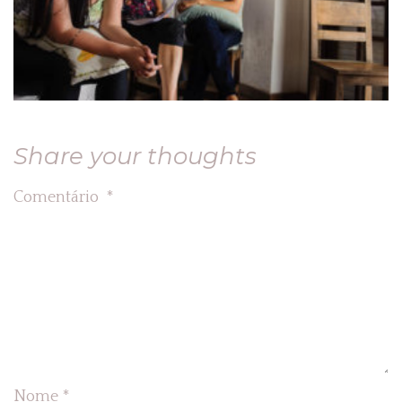
Share your thoughts
Comentário
*
Nome
*