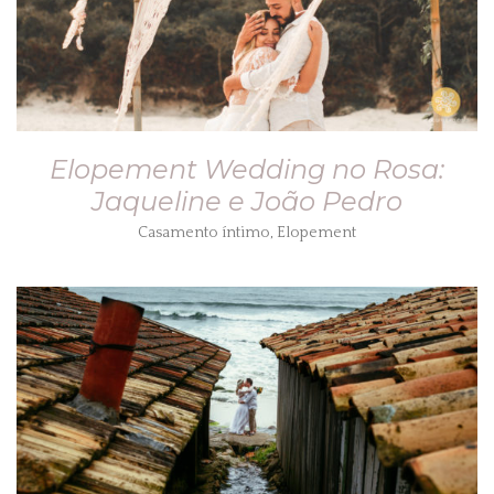
Elopement Wedding no Rosa:
Jaqueline e João Pedro
Casamento íntimo
,
Elopement