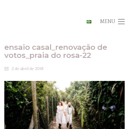
MENU
ensaio casal_renovação de
votos_praia do rosa-22
2 de abril de 2018