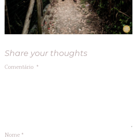
Share your thoughts
Comentário
*
Nome
*