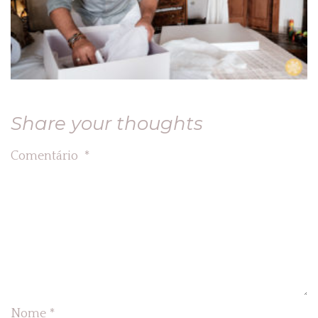
Share your thoughts
Comentário
*
Nome
*