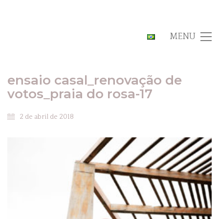
MENU
ensaio casal_renovação de
votos_praia do rosa-17
2 de abril de 2018