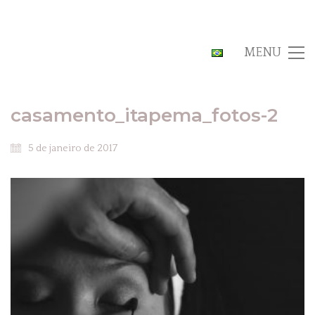
MENU
casamento_itapema_fotos-2
5 de janeiro de 2017