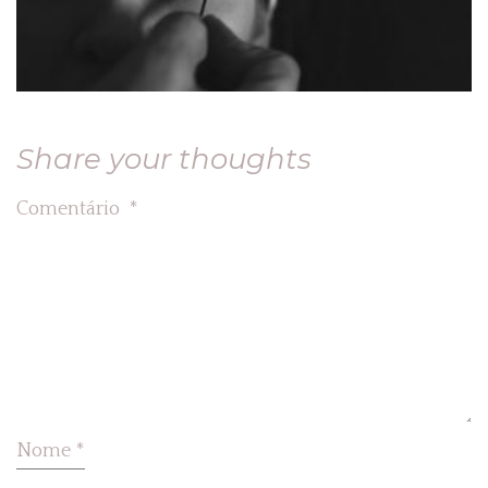
Share your thoughts
Comentário
*
Nome
*