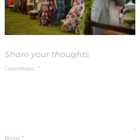
Share your thoughts
Comentário
*
Nome
*