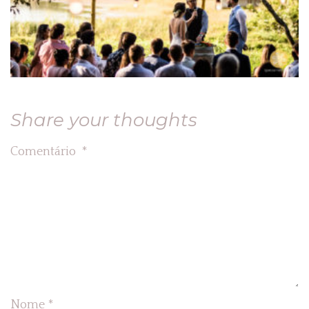
Share your thoughts
Comentário
*
Nome
*