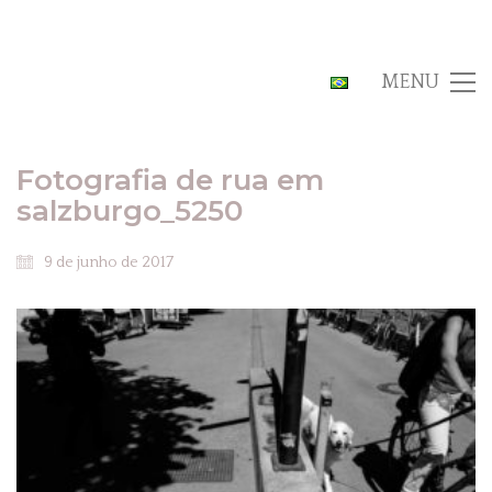
MENU
Fotografia de rua em
salzburgo_5250
9 de junho de 2017