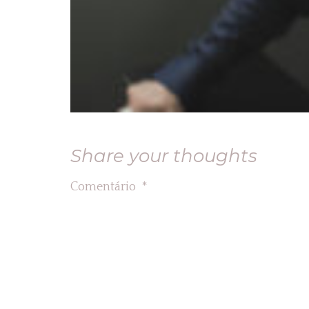
Share your thoughts
Comentário
*