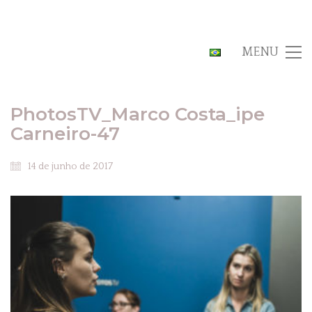
MENU
PhotosTV_Marco Costa_ipe
Carneiro-47
14 de junho de 2017