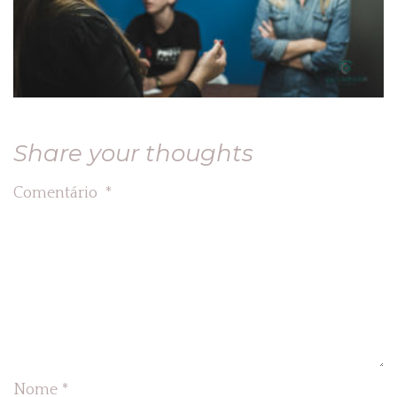
Share your thoughts
Comentário
*
Nome
*