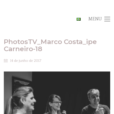
MENU
PhotosTV_Marco Costa_ipe
Carneiro-18
14 de junho de 2017