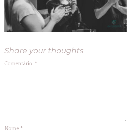
Share your thoughts
Comentário
*
Nome
*