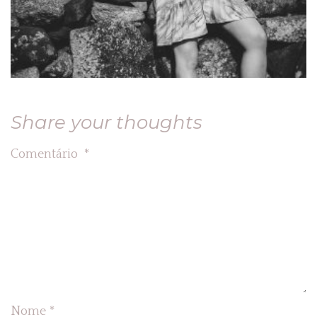
Share your thoughts
Comentário
*
Nome
*