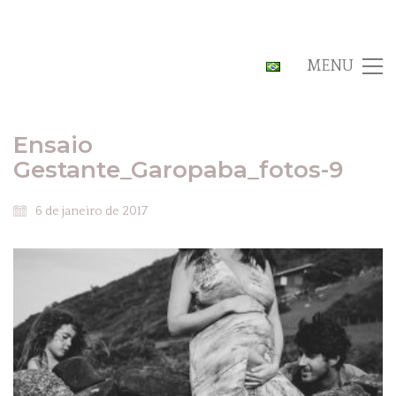
MENU
Ensaio
Gestante_Garopaba_fotos-9
6 de janeiro de 2017