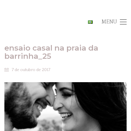
MENU
ensaio casal na praia da
barrinha_25
7 de outubro de 2017