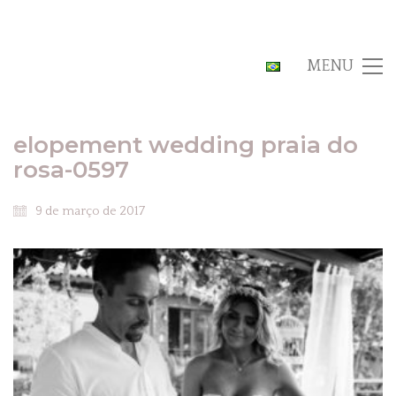
MENU
elopement wedding praia do
rosa-0597
9 de março de 2017