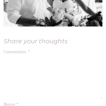
Share your thoughts
Comentário
*
Nome
*