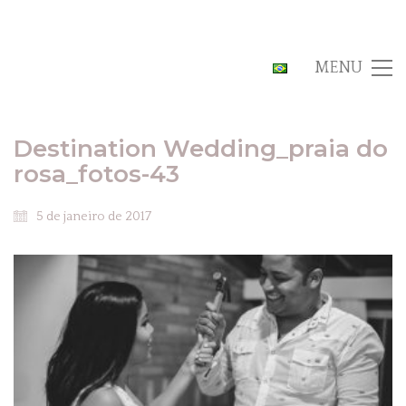
MENU
Destination Wedding_praia do
rosa_fotos-43
5 de janeiro de 2017