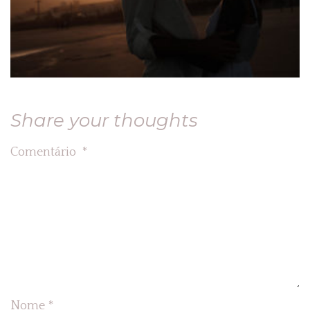
Share your thoughts
Comentário
*
Nome
*