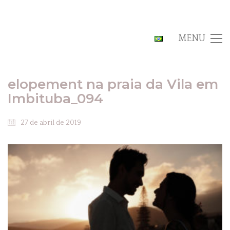
MENU
elopement na praia da Vila em
Imbituba_094
27 de abril de 2019