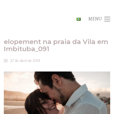
MENU
elopement na praia da Vila em
Imbituba_091
27 de abril de 2019