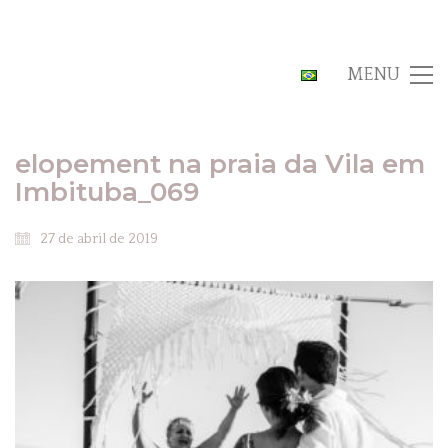
MENU
elopement na praia da Vila em
Imbituba_069
27 de abril de 2019