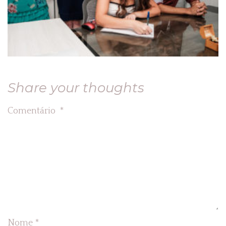
Share your thoughts
Comentário
*
Nome
*