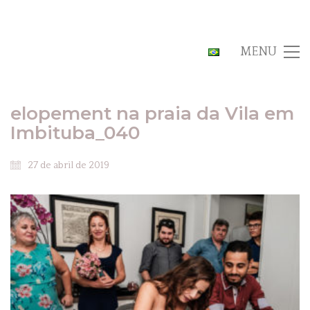
MENU
elopement na praia da Vila em
Imbituba_040
27 de abril de 2019