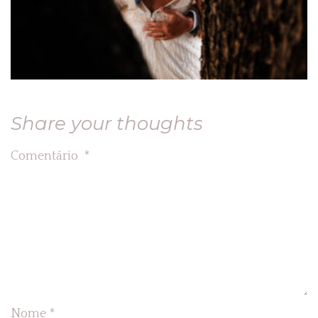
Share your thoughts
Comentário
*
Nome
*