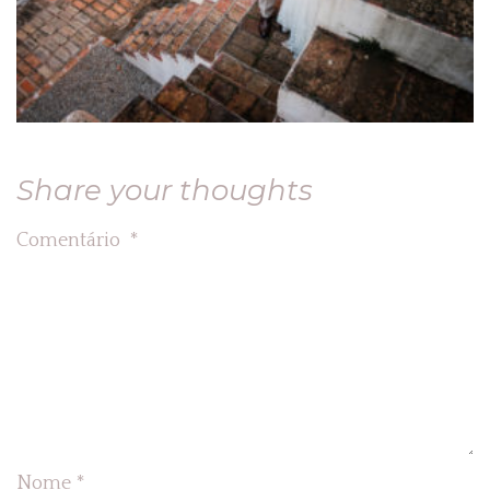
Share your thoughts
Comentário
*
Nome
*