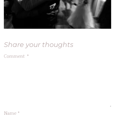
Share your thoughts
Comment
*
Name
*