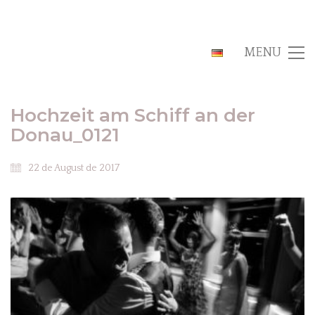
MENU
Hochzeit am Schiff an der
Donau_0121
22 de August de 2017