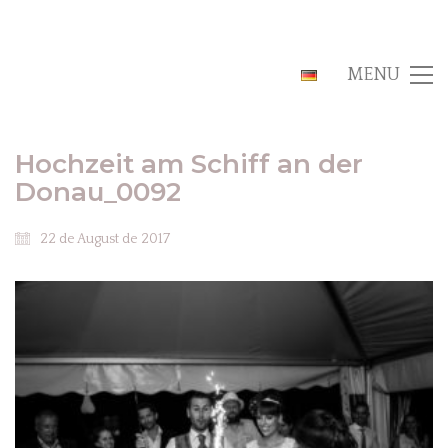
MENU
Hochzeit am Schiff an der
Donau_0092
22 de August de 2017