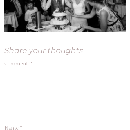
Share your thoughts
Comment
*
Name
*