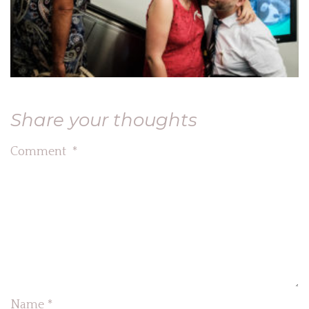
Share your thoughts
Comment
*
Name
*