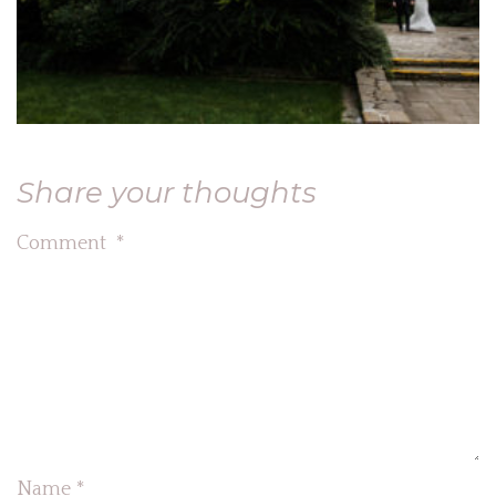
Share your thoughts
Comment
*
Name
*