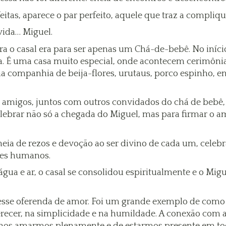
tas, aparece o par perfeito, aquele que traz a compliq
vida… Miguel.
ra o casal era para ser apenas um Chá-de-bebê. No iníci
da. É uma casa muito especial, onde acontecem cerimôn
na companhia de beija-flores, urutaus, porco espinho, ent
s amigos, juntos com outros convidados do chá de bebê
ebrar não só a chegada do Miguel, mas para firmar o am
eia de rezos e devoção ao ser divino de cada um, celeb
res humanos.
água e ar, o casal se consolidou espiritualmente e o Mig
 desse oferenda de amor. Foi um grande exemplo de com
ferecer, na simplicidade e na humildade. A conexão com 
de nos amarmos plenamente e de estarmos presente em t