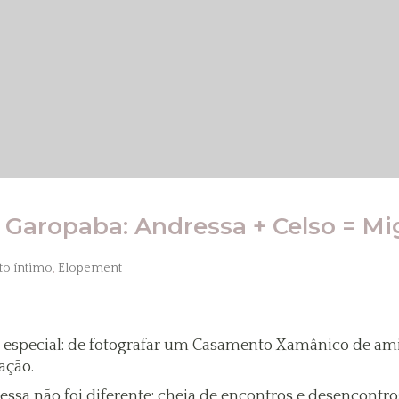
aropaba: Andressa + Celso = Mi
o íntimo
,
Elopement
especial: de fotografar um Casamento Xamânico de ami
ação.
 essa não foi diferente: cheia de encontros e desencontro