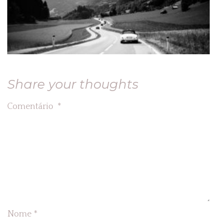
Share your thoughts
Comentário
*
Nome
*