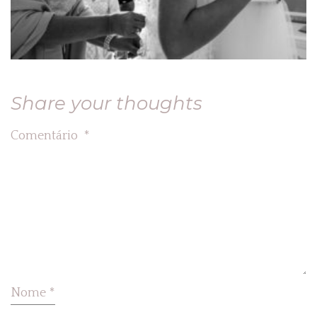
Share your thoughts
Comentário
*
Nome
*