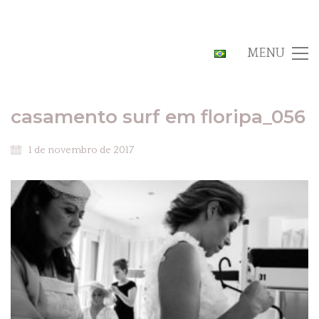
MENU
casamento surf em floripa_056
1 de novembro de 2017