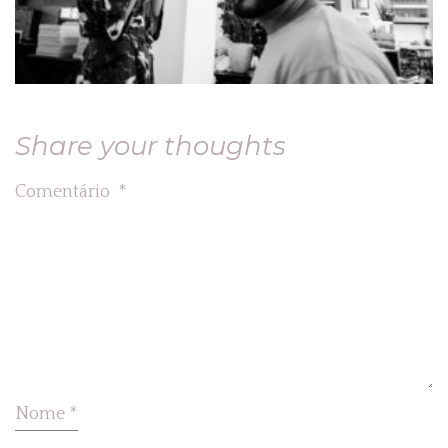
Share your thoughts
Comentário
*
Nome
*