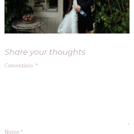
Share your thoughts
Comentário
*
Nome
*