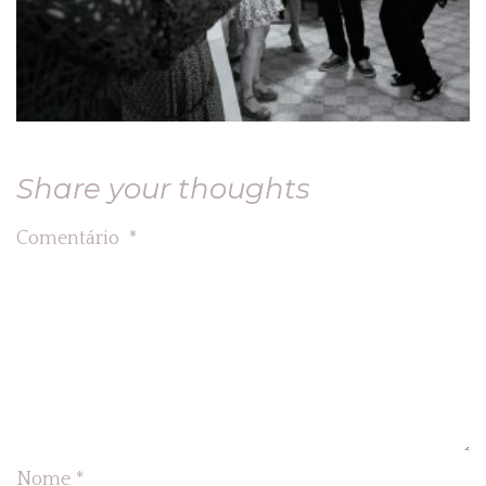
Share your thoughts
Comentário
*
Nome
*