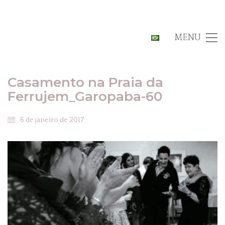
MENU
Casamento na Praia da
Ferrujem_Garopaba-60
6 de janeiro de 2017