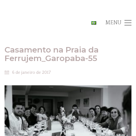
MENU
Casamento na Praia da
Ferrujem_Garopaba-55
6 de janeiro de 2017