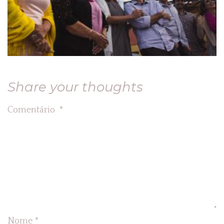
Share your thoughts
Comentário
*
Nome
*