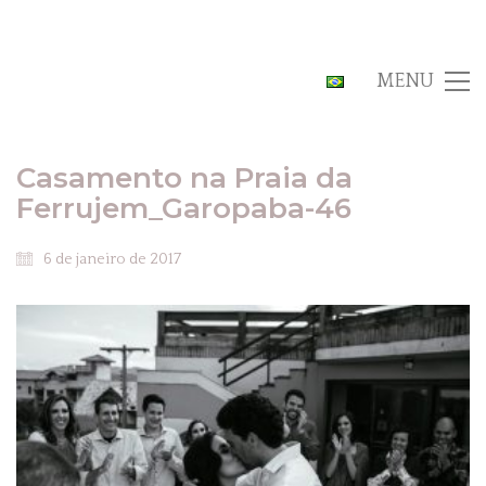
MENU
Casamento na Praia da
Ferrujem_Garopaba-46
6 de janeiro de 2017