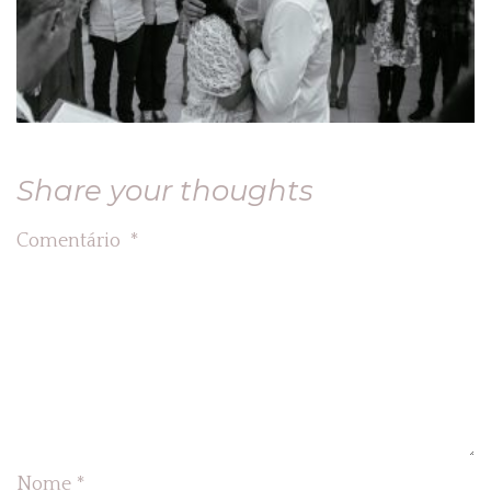
Share your thoughts
Comentário
*
Nome
*