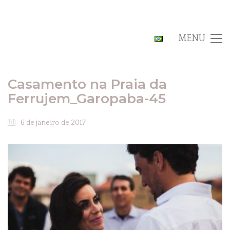
MENU
Casamento na Praia da
Ferrujem_Garopaba-45
6 de janeiro de 2017