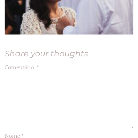
Share your thoughts
Comentário
*
Nome
*