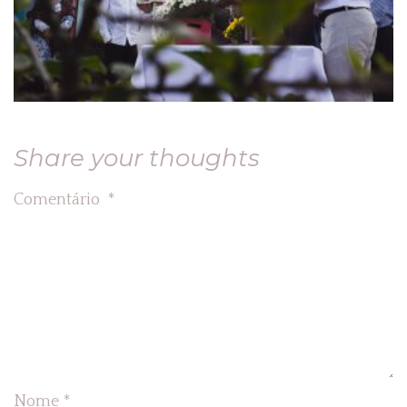
Share your thoughts
Comentário
*
Nome
*