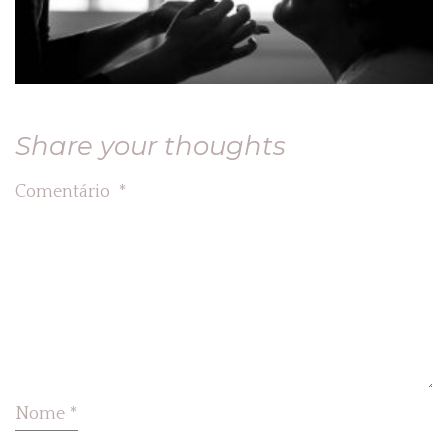
Share your thoughts
Comentário
*
Nome
*