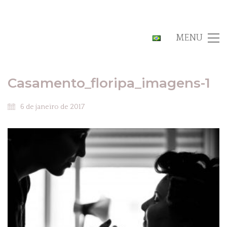
MENU
Casamento_floripa_imagens-1
6 de janeiro de 2017