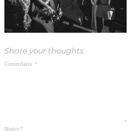
Share your thoughts
Comentário
*
Nome
*