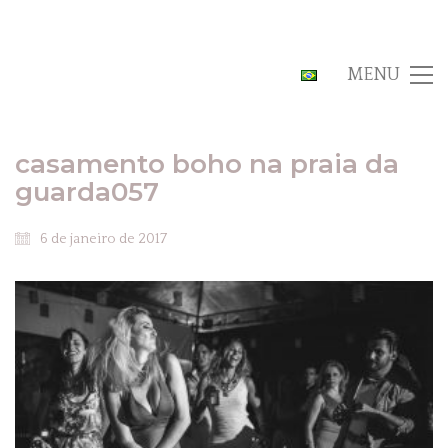
MENU
casamento boho na praia da
guarda057
6 de janeiro de 2017