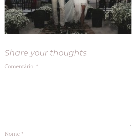
Share your thoughts
Comentário
*
Nome
*