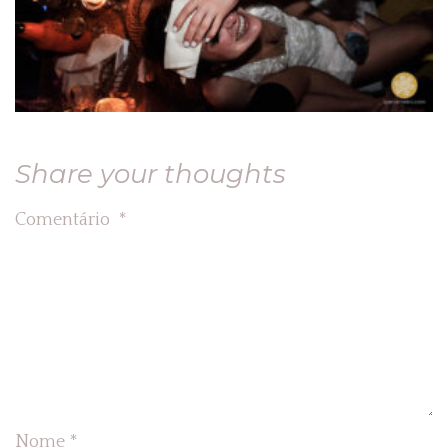
Share your thoughts
Comentário
*
Nome
*