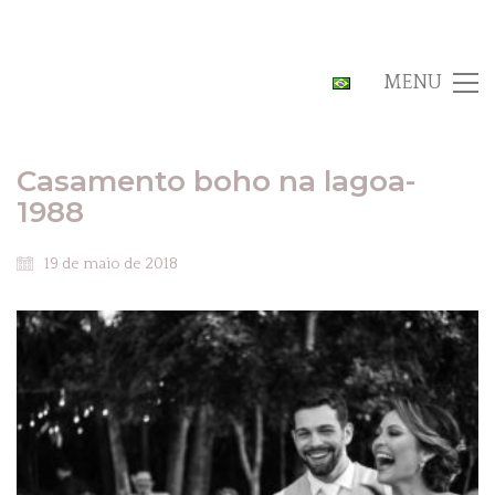
MENU
Casamento boho na lagoa-
1988
19 de maio de 2018