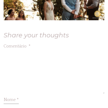
Share your thoughts
Comentário
*
Nome
*