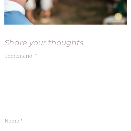
Share your thoughts
Comentário
*
Nome
*