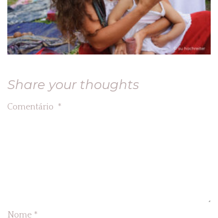
Share your thoughts
Comentário
*
Nome
*