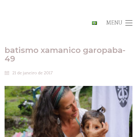
MENU
batismo xamanico garopaba-
49
21 de janeiro de 2017