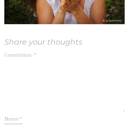
Share your thoughts
Comentário
*
Nome
*