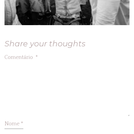
Share your thoughts
Comentário
*
Nome
*