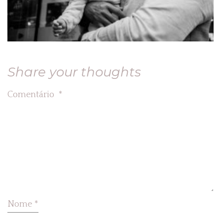
Share your thoughts
Comentário
*
Nome
*