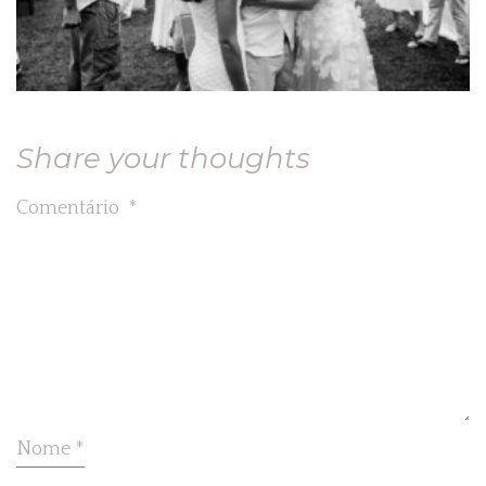
Share your thoughts
Comentário
*
Nome
*