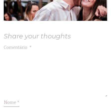
Share your thoughts
Comentário
*
Nome
*